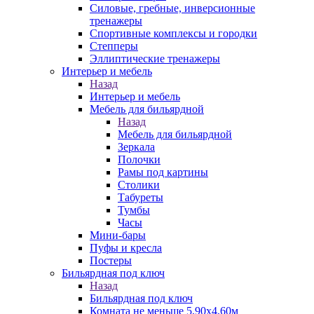
Силовые, гребные, инверсионные
тренажеры
Спортивные комплексы и городки
Степперы
Эллиптические тренажеры
Интерьер и мебель
Назад
Интерьер и мебель
Мебель для бильярдной
Назад
Мебель для бильярдной
Зеркала
Полочки
Рамы под картины
Столики
Табуреты
Тумбы
Часы
Мини-бары
Пуфы и кресла
Постеры
Бильярдная под ключ
Назад
Бильярдная под ключ
Комната не меньше 5,90х4,60м