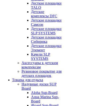
Десткие площадки
TALO
Детские
комплексы DFC
Детские площадки
Самсон
Детские площадки
SLP SYSTEMS
Детские площадки
Сибирика
Детские площадки
Элемент
Качели SLP
SYSTEMS
Аксессуары к детским
комлпексам
Резиновое покрытие для
детских площадок
Товары для отдыха
Надувные доски SUP
Board
Aloha Sup-Board
Aqua Marina Sup-
Board
iBoard Sup-Board