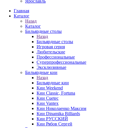
Ярославль
Главная
Каталог
Назад
Каталог
Бильярдные столы
Назад
Бильярдные столы
Игровая серия
Любительские
Профессиональные
Суперпрофессиональные
Эксклюзивные
Бильярдные кии
Назад
Бильярдные кии
Кии Weekend
Кии Classic, Fortuna
Кии Cuetec
Кии Vantex
Кии Николаенко Максим
Кии Dinamika Billiards
Кии РУССКИЙ
Кии Рябов Сергей