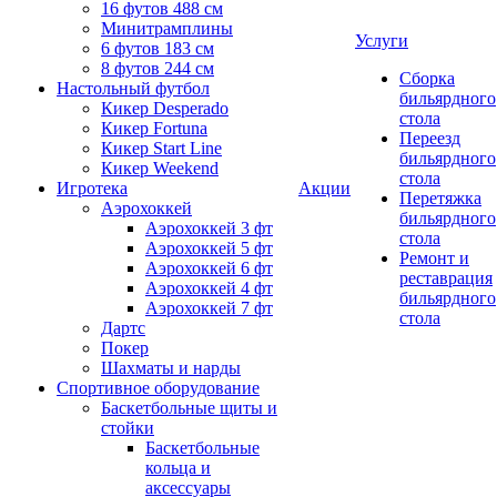
16 футов 488 см
Минитрамплины
Услуги
6 футов 183 см
8 футов 244 см
Сборка
Настольный футбол
бильярдного
Кикер Desperado
стола
Кикер Fortuna
Переезд
Кикер Start Line
бильярдного
Кикер Weekend
стола
Игротека
Акции
Перетяжка
Аэрохоккей
бильярдного
Аэрохоккей 3 фт
стола
Аэрохоккей 5 фт
Ремонт и
Аэрохоккей 6 фт
реставрация
Аэрохоккей 4 фт
бильярдного
Аэрохоккей 7 фт
стола
Дартс
Покер
Шахматы и нарды
Спортивное оборудование
Баскетбольные щиты и
стойки
Баскетбольные
кольца и
аксессуары