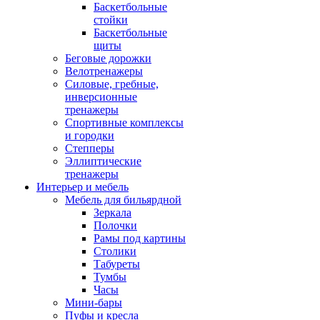
Баскетбольные
стойки
Баскетбольные
щиты
Беговые дорожки
Велотренажеры
Силовые, гребные,
инверсионные
тренажеры
Спортивные комплексы
и городки
Степперы
Эллиптические
тренажеры
Интерьер и мебель
Мебель для бильярдной
Зеркала
Полочки
Рамы под картины
Столики
Табуреты
Тумбы
Часы
Мини-бары
Пуфы и кресла