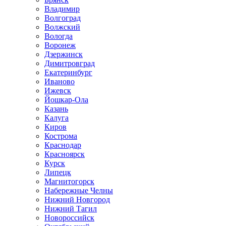
Владимир
Волгоград
Волжский
Вологда
Воронеж
Дзержинск
Димитровград
Екатеринбург
Иваново
Ижевск
Йошкар-Ола
Казань
Калуга
Киров
Кострома
Краснодар
Красноярск
Курск
Липецк
Магнитогорск
Набережные Челны
Нижний Новгород
Нижний Тагил
Новороссийск