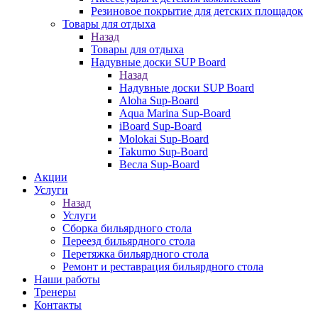
Резиновое покрытие для детских площадок
Товары для отдыха
Назад
Товары для отдыха
Надувные доски SUP Board
Назад
Надувные доски SUP Board
Aloha Sup-Board
Aqua Marina Sup-Board
iBoard Sup-Board
Molokai Sup-Board
Takumo Sup-Board
Весла Sup-Board
Акции
Услуги
Назад
Услуги
Сборка бильярдного стола
Переезд бильярдного стола
Перетяжка бильярдного стола
Ремонт и реставрация бильярдного стола
Наши работы
Тренеры
Контакты