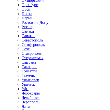
Октябрьский
Оренбург
Орск
Пенза
Пермь
Ростов-на-Дону
Рязань
Самара
Саратов
Севастополь
Симферополь
Сочи
Ставрополь
Стерлитамак
Сызрань
Таганрог
Тольятти
Тюмень
Ульяновск
Уральск
Уфа
Чебоксары
Челябинск
Череповец
Ялта