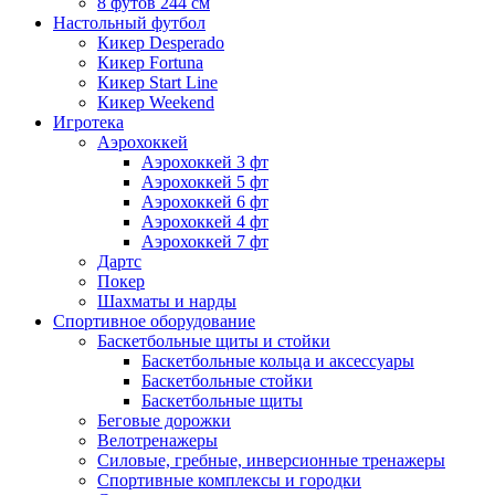
8 футов 244 см
Настольный футбол
Кикер Desperado
Кикер Fortuna
Кикер Start Line
Кикер Weekend
Игротека
Аэрохоккей
Аэрохоккей 3 фт
Аэрохоккей 5 фт
Аэрохоккей 6 фт
Аэрохоккей 4 фт
Аэрохоккей 7 фт
Дартс
Покер
Шахматы и нарды
Спортивное оборудование
Баскетбольные щиты и стойки
Баскетбольные кольца и аксессуары
Баскетбольные стойки
Баскетбольные щиты
Беговые дорожки
Велотренажеры
Силовые, гребные, инверсионные тренажеры
Спортивные комплексы и городки