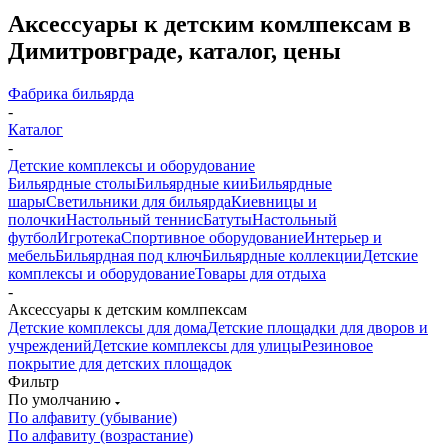
Аксессуары к детским комлпексам в
Димитровграде, каталог, цены
Фабрика бильярда
-
Каталог
-
Детские комплексы и оборудование
Бильярдные столы
Бильярдные кии
Бильярдные
шары
Светильники для бильярда
Киевницы и
полочки
Настольный теннис
Батуты
Настольный
футбол
Игротека
Спортивное оборудование
Интерьер и
мебель
Бильярдная под ключ
Бильярдные коллекции
Детские
комплексы и оборудование
Товары для отдыха
-
Аксессуары к детским комлпексам
Детские комплексы для дома
Детские площадки для дворов и
учреждений
Детские комплексы для улицы
Резиновое
покрытие для детских площадок
Фильтр
По умолчанию
По алфавиту (убывание)
По алфавиту (возрастание)