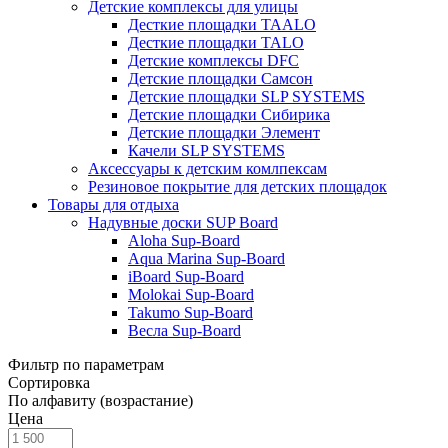
Детские комплексы для улицы
Десткие площадки TAALO
Десткие площадки TALO
Детские комплексы DFC
Детские площадки Самсон
Детские площадки SLP SYSTEMS
Детские площадки Сибирика
Детские площадки Элемент
Качели SLP SYSTEMS
Аксессуары к детским комлпексам
Резиновое покрытие для детских площадок
Товары для отдыха
Надувные доски SUP Board
Aloha Sup-Board
Aqua Marina Sup-Board
iBoard Sup-Board
Molokai Sup-Board
Takumo Sup-Board
Весла Sup-Board
Фильтр по параметрам
Сортировка
По алфавиту (возрастание)
Цена