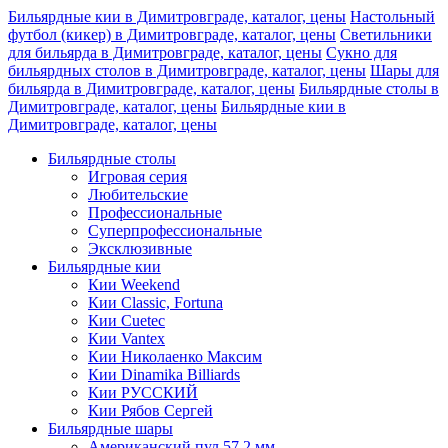
Бильярдные кии в Димитровграде, каталог, цены
Настольный
футбол (кикер) в Димитровграде, каталог, цены
Светильники
для бильярда в Димитровграде, каталог, цены
Сукно для
бильярдных столов в Димитровграде, каталог, цены
Шары для
бильярда в Димитровграде, каталог, цены
Бильярдные столы в
Димитровграде, каталог, цены
Бильярдные кии в
Димитровграде, каталог, цены
Бильярдные столы
Игровая серия
Любительские
Профессиональные
Суперпрофессиональные
Эксклюзивные
Бильярдные кии
Кии Weekend
Кии Classic, Fortuna
Кии Cuetec
Кии Vantex
Кии Николаенко Максим
Кии Dinamika Billiards
Кии РУССКИЙ
Кии Рябов Сергей
Бильярдные шары
Американский пул 57,2 мм