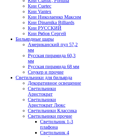
Кии Classic, Fortuna
Кии Cuetec
Кии Vantex
Кии Николаенко Максим
Кии Dinamika Billiards
Кии РУССКИЙ
Кии Рябов Сергей
Бильярдные шары
Американский пул 57,2
мм
Русская пирамида 60,3
мм
Русская пирамида 68 мм
Снукер и прочие
Светильники для бильярда
Декоративное освещение
Светильники
Аристократ
Светильники
Аристократ Люкс
Светильники Классика
Светильники прочие
Светильник 1-3
плафона
Светильник 4