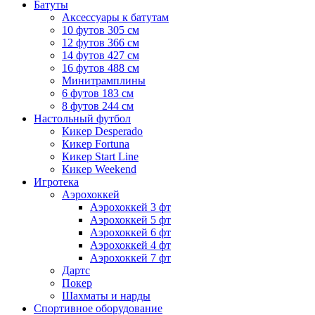
Батуты
Аксессуары к батутам
10 футов 305 см
12 футов 366 см
14 футов 427 см
16 футов 488 см
Минитрамплины
6 футов 183 см
8 футов 244 см
Настольный футбол
Кикер Desperado
Кикер Fortuna
Кикер Start Line
Кикер Weekend
Игротека
Аэрохоккей
Аэрохоккей 3 фт
Аэрохоккей 5 фт
Аэрохоккей 6 фт
Аэрохоккей 4 фт
Аэрохоккей 7 фт
Дартс
Покер
Шахматы и нарды
Спортивное оборудование