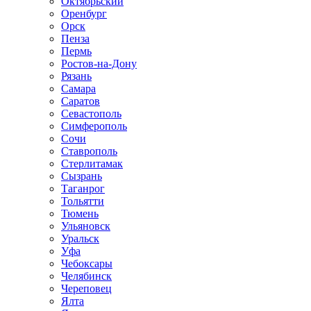
Октябрьский
Оренбург
Орск
Пенза
Пермь
Ростов-на-Дону
Рязань
Самара
Саратов
Севастополь
Симферополь
Сочи
Ставрополь
Стерлитамак
Сызрань
Таганрог
Тольятти
Тюмень
Ульяновск
Уральск
Уфа
Чебоксары
Челябинск
Череповец
Ялта