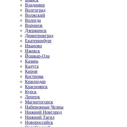
Владимир
Волгоград
Волжский
Вологда
Воронеж
Дзержинск
Димитровград
Екатеринбург
Иваново
Ижевск
Йошкар-Ола
Казань
Калуга
Киров
Кострома
Краснодар
Красноярск
Курск
Липецк
Магнитогорск
Набережные Челны
Нижний Новгород
Нижний Тагил
Новороссийск