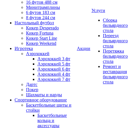
16 футов 488 см
Минитрамплины
Услуги
6 футов 183 см
8 футов 244 см
Сборка
Настольный футбол
бильярдного
Кикер Desperado
стола
Кикер Fortuna
Переезд
Кикер Start Line
бильярдного
Кикер Weekend
стола
Игротека
Акции
Перетяжка
Аэрохоккей
бильярдного
Аэрохоккей 3 фт
стола
Аэрохоккей 5 фт
Ремонт и
Аэрохоккей 6 фт
реставрация
Аэрохоккей 4 фт
бильярдного
Аэрохоккей 7 фт
стола
Дартс
Покер
Шахматы и нарды
Спортивное оборудование
Баскетбольные щиты и
стойки
Баскетбольные
кольца и
аксессуары