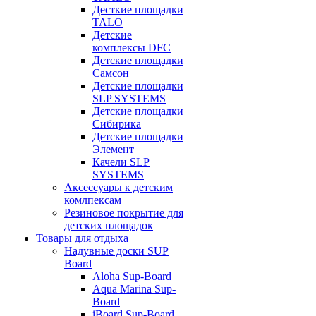
Десткие площадки
TALO
Детские
комплексы DFC
Детские площадки
Самсон
Детские площадки
SLP SYSTEMS
Детские площадки
Сибирика
Детские площадки
Элемент
Качели SLP
SYSTEMS
Аксессуары к детским
комлпексам
Резиновое покрытие для
детских площадок
Товары для отдыха
Надувные доски SUP
Board
Aloha Sup-Board
Aqua Marina Sup-
Board
iBoard Sup-Board