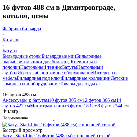
16 футов 488 см в Димитровграде,
каталог, цены
Фабрика бильярда
-
Каталог
-
Батуты
Бильярдные столы
Бильярдные кии
Бильярдные
шары
Светильники для бильярда
Киевницы и
полочки
Настольный теннис
Батуты
Настольный
футбол
Игротека
Спортивное оборудование
Интерьер и
мебель
Бильярдная под ключ
Бильярдные коллекции
Детские
комплексы и оборудование
Товары для отдыха
-
16 футов 488 см
Аксессуары к батутам
10 футов 305 см
12 футов 366 см
14
футов 427 см
Минитрамплины
6 футов 183 см
8 футов 244 см
Фильтр
По умолчанию
Быстрый просмотр
Батут Start-Line 16 футов (488 см) с внешней сеткой