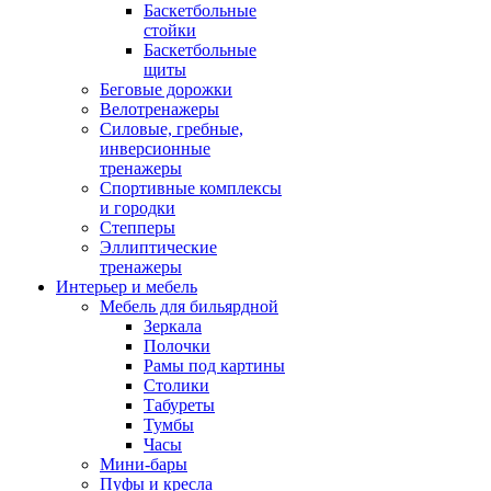
Баскетбольные
стойки
Баскетбольные
щиты
Беговые дорожки
Велотренажеры
Силовые, гребные,
инверсионные
тренажеры
Спортивные комплексы
и городки
Степперы
Эллиптические
тренажеры
Интерьер и мебель
Мебель для бильярдной
Зеркала
Полочки
Рамы под картины
Столики
Табуреты
Тумбы
Часы
Мини-бары
Пуфы и кресла