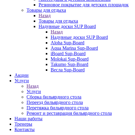
Резиновое покрытие для детских площадок
Товары для отдыха
Назад
Товары для отдыха
Надувные доски SUP Board
Назад
Надувные доски SUP Board
Aloha Sup-Board
Aqua Marina Sup-Board
iBoard Sup-Board
Molokai Sup-Board
Takumo Sup-Board
Весла Sup-Board
Акции
Услуги
Назад
Услуги
Сборка бильярдного стола
Переезд бильярдного стола
Перетяжка бильярдного стола
Ремонт и реставрация бильярдного стола
Наши работы
Тренеры
Контакты