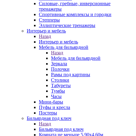
Силовые, гребные, инверсионные
тренажеры
Спортивные комплексы и городки
Степперы
Эллиптические тренажеры
Интерьер и мебель
Назад
Интерьер и мебель
Мебель для бильярдной
Назад
Мебель для бильярдной
Зеркала
Полочки
Рамы под картины
Столики
Табуреты
Тумбы
Часы
Мини-бары
Пуфы и кресла
Постеры
Бильярдная под ключ
Назад
Бильярдная под ключ
Комната не меньше 5,90х4,60м