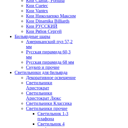
Кии Classic, Fortuna
Кии Cuetec
Кии Vantex
Кии Николаенко Максим
Кии Dinamika Billiards
Кии РУССКИЙ
Кии Рябов Сергей
Бильярдные шары
Американский пул 57,2
мм
Русская пирамида 60,3
мм
Русская пирамида 68 мм
Снукер и прочие
Светильники для бильярда
Декоративное освещение
Светильники
Аристократ
Светильники
Аристократ Люкс
Светильники Классика
Светильники прочие
Светильник 1-3
плафона
Светильник 4