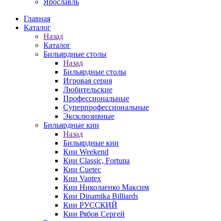
Ярославль
Главная
Каталог
Назад
Каталог
Бильярдные столы
Назад
Бильярдные столы
Игровая серия
Любительские
Профессиональные
Суперпрофессиональные
Эксклюзивные
Бильярдные кии
Назад
Бильярдные кии
Кии Weekend
Кии Classic, Fortuna
Кии Cuetec
Кии Vantex
Кии Николаенко Максим
Кии Dinamika Billiards
Кии РУССКИЙ
Кии Рябов Сергей