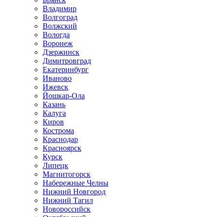
Владимир
Волгоград
Волжский
Вологда
Воронеж
Дзержинск
Димитровград
Екатеринбург
Иваново
Ижевск
Йошкар-Ола
Казань
Калуга
Киров
Кострома
Краснодар
Красноярск
Курск
Липецк
Магнитогорск
Набережные Челны
Нижний Новгород
Нижний Тагил
Новороссийск