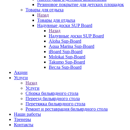
Резиновое покрытие для детских площадок
Товары для отдыха
Назад
Товары для отдыха
Надувные доски SUP Board
Назад
Надувные доски SUP Board
Aloha Sup-Board
Aqua Marina Sup-Board
iBoard Sup-Board
Molokai Sup-Board
Takumo Sup-Board
Весла Sup-Board
Акции
Услуги
Назад
Услуги
Сборка бильярдного стола
Переезд бильярдного стола
Перетяжка бильярдного стола
Ремонт и реставрация бильярдного стола
Наши работы
Тренеры
Контакты