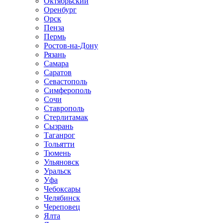
Октябрьский
Оренбург
Орск
Пенза
Пермь
Ростов-на-Дону
Рязань
Самара
Саратов
Севастополь
Симферополь
Сочи
Ставрополь
Стерлитамак
Сызрань
Таганрог
Тольятти
Тюмень
Ульяновск
Уральск
Уфа
Чебоксары
Челябинск
Череповец
Ялта