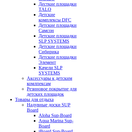
Десткие площадки
TALO
Детские
комплексы DFC
Детские площадки
Самсон
Детские площадки
SLP SYSTEMS
Детские площадки
Сибирика
Детские площадки
Элемент
Качели SLP
SYSTEMS
Аксессуары к детским
комлпексам
Резиновое покрытие для
детских площадок
Товары для отдыха
Надувные доски SUP
Board
Aloha Sup-Board
Aqua Marina Sup-
Board
iBoard Sup-Board