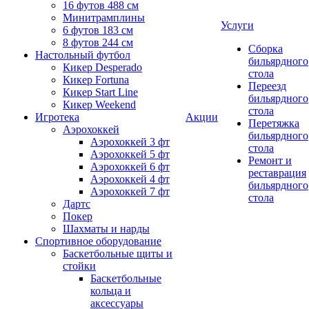
16 футов 488 см
Минитрамплины
Услуги
6 футов 183 см
8 футов 244 см
Сборка
Настольный футбол
бильярдного
Кикер Desperado
стола
Кикер Fortuna
Переезд
Кикер Start Line
бильярдного
Кикер Weekend
стола
Игротека
Акции
Перетяжка
Аэрохоккей
бильярдного
Аэрохоккей 3 фт
стола
Аэрохоккей 5 фт
Ремонт и
Аэрохоккей 6 фт
реставрация
Аэрохоккей 4 фт
бильярдного
Аэрохоккей 7 фт
стола
Дартс
Покер
Шахматы и нарды
Спортивное оборудование
Баскетбольные щиты и
стойки
Баскетбольные
кольца и
аксессуары