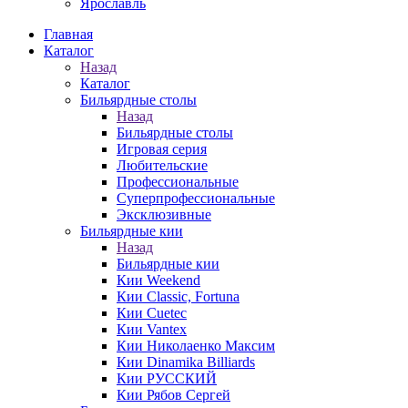
Ярославль
Главная
Каталог
Назад
Каталог
Бильярдные столы
Назад
Бильярдные столы
Игровая серия
Любительские
Профессиональные
Суперпрофессиональные
Эксклюзивные
Бильярдные кии
Назад
Бильярдные кии
Кии Weekend
Кии Classic, Fortuna
Кии Cuetec
Кии Vantex
Кии Николаенко Максим
Кии Dinamika Billiards
Кии РУССКИЙ
Кии Рябов Сергей