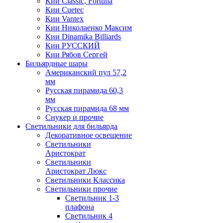
Кии Classic, Fortuna
Кии Cuetec
Кии Vantex
Кии Николаенко Максим
Кии Dinamika Billiards
Кии РУССКИЙ
Кии Рябов Сергей
Бильярдные шары
Американский пул 57,2
мм
Русская пирамида 60,3
мм
Русская пирамида 68 мм
Снукер и прочие
Светильники для бильярда
Декоративное освещение
Светильники
Аристократ
Светильники
Аристократ Люкс
Светильники Классика
Светильники прочие
Светильник 1-3
плафона
Светильник 4