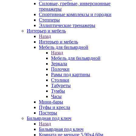
Силовые, гребные, инверсионные
тренажеры
Спортивные комплексы и городки
Степперы
Эллиптические тренажеры
Интерьер и мебель
Назад
Интерьер и мебель
Мебель для бильярдной
Назад
Мебель для бильярдной
Зеркала
Полочки
Рамы под картины
Столики
Табуреты
Тумбы
Часы
Мини-бары
Пуфы и кресла
Постеры
Бильярдная под ключ
Назад
Бильярдная под ключ
Комната не меньше 5,90х4,60м