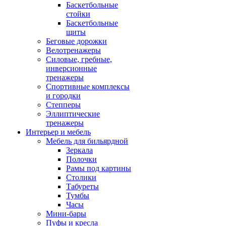
Баскетбольные
стойки
Баскетбольные
щиты
Беговые дорожки
Велотренажеры
Силовые, гребные,
инверсионные
тренажеры
Спортивные комплексы
и городки
Степперы
Эллиптические
тренажеры
Интерьер и мебель
Мебель для бильярдной
Зеркала
Полочки
Рамы под картины
Столики
Табуреты
Тумбы
Часы
Мини-бары
Пуфы и кресла