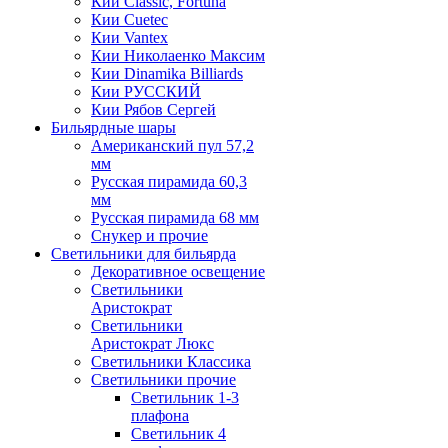
Кии Classic, Fortuna
Кии Cuetec
Кии Vantex
Кии Николаенко Максим
Кии Dinamika Billiards
Кии РУССКИЙ
Кии Рябов Сергей
Бильярдные шары
Американский пул 57,2
мм
Русская пирамида 60,3
мм
Русская пирамида 68 мм
Снукер и прочие
Светильники для бильярда
Декоративное освещение
Светильники
Аристократ
Светильники
Аристократ Люкс
Светильники Классика
Светильники прочие
Светильник 1-3
плафона
Светильник 4