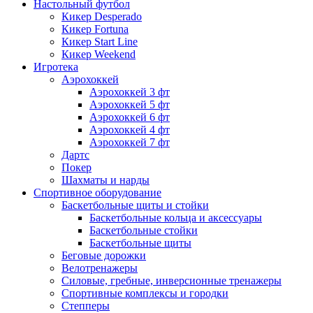
Настольный футбол
Кикер Desperado
Кикер Fortuna
Кикер Start Line
Кикер Weekend
Игротека
Аэрохоккей
Аэрохоккей 3 фт
Аэрохоккей 5 фт
Аэрохоккей 6 фт
Аэрохоккей 4 фт
Аэрохоккей 7 фт
Дартс
Покер
Шахматы и нарды
Спортивное оборудование
Баскетбольные щиты и стойки
Баскетбольные кольца и аксессуары
Баскетбольные стойки
Баскетбольные щиты
Беговые дорожки
Велотренажеры
Силовые, гребные, инверсионные тренажеры
Спортивные комплексы и городки
Степперы