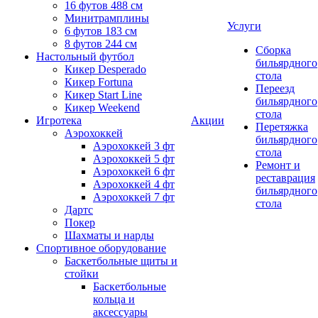
16 футов 488 см
Минитрамплины
Услуги
6 футов 183 см
8 футов 244 см
Сборка
Настольный футбол
бильярдного
Кикер Desperado
стола
Кикер Fortuna
Переезд
Кикер Start Line
бильярдного
Кикер Weekend
стола
Игротека
Акции
Перетяжка
Аэрохоккей
бильярдного
Аэрохоккей 3 фт
стола
Аэрохоккей 5 фт
Ремонт и
Аэрохоккей 6 фт
реставрация
Аэрохоккей 4 фт
бильярдного
Аэрохоккей 7 фт
стола
Дартс
Покер
Шахматы и нарды
Спортивное оборудование
Баскетбольные щиты и
стойки
Баскетбольные
кольца и
аксессуары