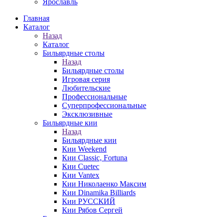
Ярославль
Главная
Каталог
Назад
Каталог
Бильярдные столы
Назад
Бильярдные столы
Игровая серия
Любительские
Профессиональные
Суперпрофессиональные
Эксклюзивные
Бильярдные кии
Назад
Бильярдные кии
Кии Weekend
Кии Classic, Fortuna
Кии Cuetec
Кии Vantex
Кии Николаенко Максим
Кии Dinamika Billiards
Кии РУССКИЙ
Кии Рябов Сергей