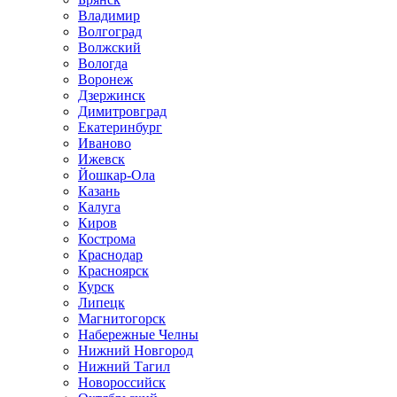
Владимир
Волгоград
Волжский
Вологда
Воронеж
Дзержинск
Димитровград
Екатеринбург
Иваново
Ижевск
Йошкар-Ола
Казань
Калуга
Киров
Кострома
Краснодар
Красноярск
Курск
Липецк
Магнитогорск
Набережные Челны
Нижний Новгород
Нижний Тагил
Новороссийск