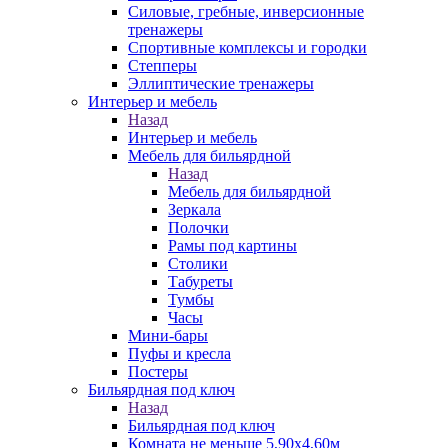
Силовые, гребные, инверсионные
тренажеры
Спортивные комплексы и городки
Степперы
Эллиптические тренажеры
Интерьер и мебель
Назад
Интерьер и мебель
Мебель для бильярдной
Назад
Мебель для бильярдной
Зеркала
Полочки
Рамы под картины
Столики
Табуреты
Тумбы
Часы
Мини-бары
Пуфы и кресла
Постеры
Бильярдная под ключ
Назад
Бильярдная под ключ
Комната не меньше 5,90х4,60м