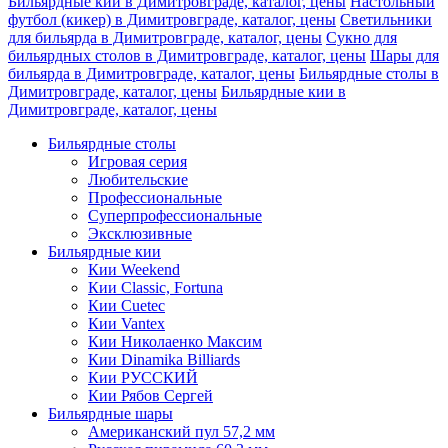
Бильярдные кии в Димитровграде, каталог, цены
Настольный
футбол (кикер) в Димитровграде, каталог, цены
Светильники
для бильярда в Димитровграде, каталог, цены
Сукно для
бильярдных столов в Димитровграде, каталог, цены
Шары для
бильярда в Димитровграде, каталог, цены
Бильярдные столы в
Димитровграде, каталог, цены
Бильярдные кии в
Димитровграде, каталог, цены
Бильярдные столы
Игровая серия
Любительские
Профессиональные
Суперпрофессиональные
Эксклюзивные
Бильярдные кии
Кии Weekend
Кии Classic, Fortuna
Кии Cuetec
Кии Vantex
Кии Николаенко Максим
Кии Dinamika Billiards
Кии РУССКИЙ
Кии Рябов Сергей
Бильярдные шары
Американский пул 57,2 мм