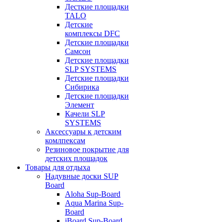
Десткие площадки
TALO
Детские
комплексы DFC
Детские площадки
Самсон
Детские площадки
SLP SYSTEMS
Детские площадки
Сибирика
Детские площадки
Элемент
Качели SLP
SYSTEMS
Аксессуары к детским
комлпексам
Резиновое покрытие для
детских площадок
Товары для отдыха
Надувные доски SUP
Board
Aloha Sup-Board
Aqua Marina Sup-
Board
iBoard Sup-Board