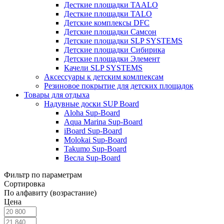
Десткие площадки TAALO
Десткие площадки TALO
Детские комплексы DFC
Детские площадки Самсон
Детские площадки SLP SYSTEMS
Детские площадки Сибирика
Детские площадки Элемент
Качели SLP SYSTEMS
Аксессуары к детским комлпексам
Резиновое покрытие для детских площадок
Товары для отдыха
Надувные доски SUP Board
Aloha Sup-Board
Aqua Marina Sup-Board
iBoard Sup-Board
Molokai Sup-Board
Takumo Sup-Board
Весла Sup-Board
Фильтр по параметрам
Сортировка
По алфавиту (возрастание)
Цена