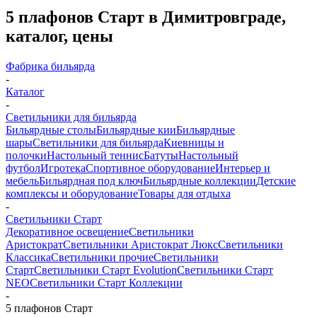
5 плафонов Старт в Димитровграде,
каталог, цены
Фабрика бильярда
-
Каталог
-
Светильники для бильярда
Бильярдные столы
Бильярдные кии
Бильярдные
шары
Светильники для бильярда
Киевницы и
полочки
Настольный теннис
Батуты
Настольный
футбол
Игротека
Спортивное оборудование
Интерьер и
мебель
Бильярдная под ключ
Бильярдные коллекции
Детские
комплексы и оборудование
Товары для отдыха
-
Светильники Старт
Декоративное освещение
Светильники
Аристократ
Светильники Аристократ Люкс
Светильники
Классика
Светильники прочие
Светильники
Старт
Светильники Старт Evolution
Светильники Старт
NEO
Светильники Старт Коллекции
-
5 плафонов Старт