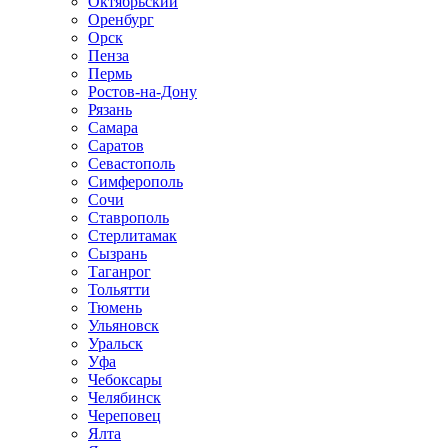
Октябрьский
Оренбург
Орск
Пенза
Пермь
Ростов-на-Дону
Рязань
Самара
Саратов
Севастополь
Симферополь
Сочи
Ставрополь
Стерлитамак
Сызрань
Таганрог
Тольятти
Тюмень
Ульяновск
Уральск
Уфа
Чебоксары
Челябинск
Череповец
Ялта