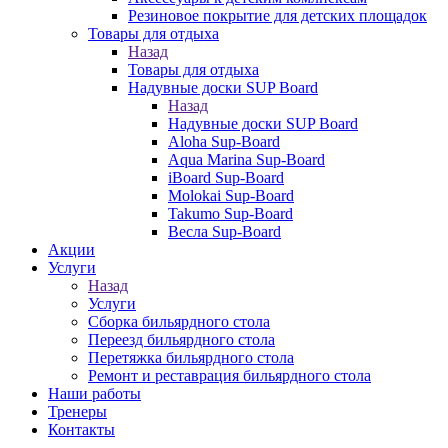
Резиновое покрытие для детских площадок
Товары для отдыха
Назад
Товары для отдыха
Надувные доски SUP Board
Назад
Надувные доски SUP Board
Aloha Sup-Board
Aqua Marina Sup-Board
iBoard Sup-Board
Molokai Sup-Board
Takumo Sup-Board
Весла Sup-Board
Акции
Услуги
Назад
Услуги
Сборка бильярдного стола
Переезд бильярдного стола
Перетяжка бильярдного стола
Ремонт и реставрация бильярдного стола
Наши работы
Тренеры
Контакты