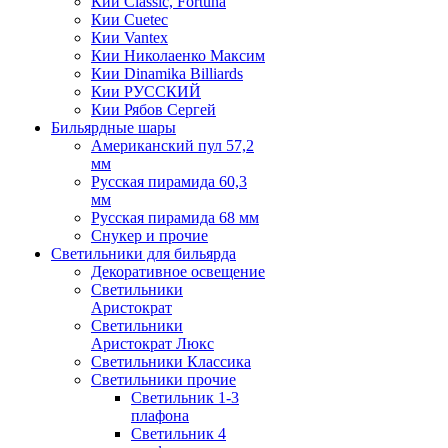
Кии Classic, Fortuna
Кии Cuetec
Кии Vantex
Кии Николаенко Максим
Кии Dinamika Billiards
Кии РУССКИЙ
Кии Рябов Сергей
Бильярдные шары
Американский пул 57,2
мм
Русская пирамида 60,3
мм
Русская пирамида 68 мм
Снукер и прочие
Светильники для бильярда
Декоративное освещение
Светильники
Аристократ
Светильники
Аристократ Люкс
Светильники Классика
Светильники прочие
Светильник 1-3
плафона
Светильник 4