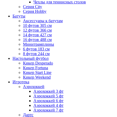
Чехлы для теннисных столов
Серия City
Серия Hobby
Батуты
Аксессуары к батутам
10 футов 305 см
12 футов 366 см
14 футов 427 см
16 футов 488 см
Минитрамплины
6 футов 183 см
8 футов 244 см
Настольный футбол
Кикер Desperado
Кикер Fortuna
Кикер Start Line
Кикер Weekend
Игротека
Аэрохоккей
Аэрохоккей 3 фт
Аэрохоккей 5 фт
Аэрохоккей 6 фт
Аэрохоккей 4 фт
Аэрохоккей 7 фт
Дартс