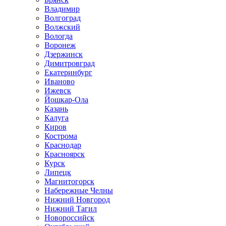
Владимир
Волгоград
Волжский
Вологда
Воронеж
Дзержинск
Димитровград
Екатеринбург
Иваново
Ижевск
Йошкар-Ола
Казань
Калуга
Киров
Кострома
Краснодар
Красноярск
Курск
Липецк
Магнитогорск
Набережные Челны
Нижний Новгород
Нижний Тагил
Новороссийск