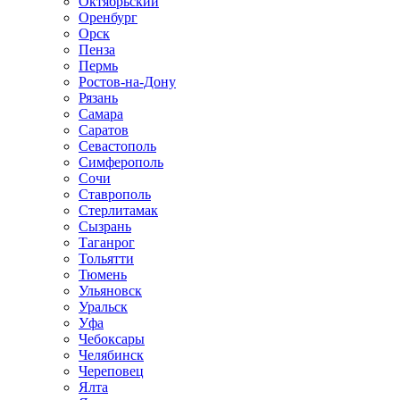
Октябрьский
Оренбург
Орск
Пенза
Пермь
Ростов-на-Дону
Рязань
Самара
Саратов
Севастополь
Симферополь
Сочи
Ставрополь
Стерлитамак
Сызрань
Таганрог
Тольятти
Тюмень
Ульяновск
Уральск
Уфа
Чебоксары
Челябинск
Череповец
Ялта