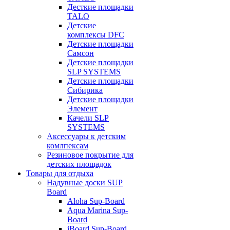
Десткие площадки
TALO
Детские
комплексы DFC
Детские площадки
Самсон
Детские площадки
SLP SYSTEMS
Детские площадки
Сибирика
Детские площадки
Элемент
Качели SLP
SYSTEMS
Аксессуары к детским
комлпексам
Резиновое покрытие для
детских площадок
Товары для отдыха
Надувные доски SUP
Board
Aloha Sup-Board
Aqua Marina Sup-
Board
iBoard Sup-Board