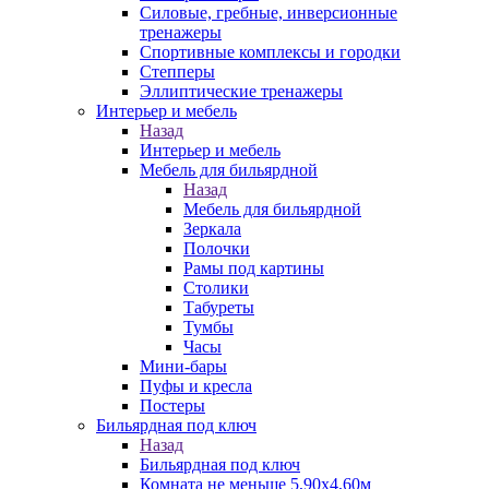
Силовые, гребные, инверсионные
тренажеры
Спортивные комплексы и городки
Степперы
Эллиптические тренажеры
Интерьер и мебель
Назад
Интерьер и мебель
Мебель для бильярдной
Назад
Мебель для бильярдной
Зеркала
Полочки
Рамы под картины
Столики
Табуреты
Тумбы
Часы
Мини-бары
Пуфы и кресла
Постеры
Бильярдная под ключ
Назад
Бильярдная под ключ
Комната не меньше 5,90х4,60м