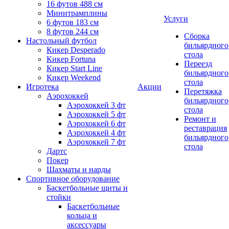
16 футов 488 см
Минитрамплины
Услуги
6 футов 183 см
8 футов 244 см
Сборка
Настольный футбол
бильярдного
Кикер Desperado
стола
Кикер Fortuna
Переезд
Кикер Start Line
бильярдного
Кикер Weekend
стола
Игротека
Акции
Перетяжка
Аэрохоккей
бильярдного
Аэрохоккей 3 фт
стола
Аэрохоккей 5 фт
Ремонт и
Аэрохоккей 6 фт
реставрация
Аэрохоккей 4 фт
бильярдного
Аэрохоккей 7 фт
стола
Дартс
Покер
Шахматы и нарды
Спортивное оборудование
Баскетбольные щиты и
стойки
Баскетбольные
кольца и
аксессуары