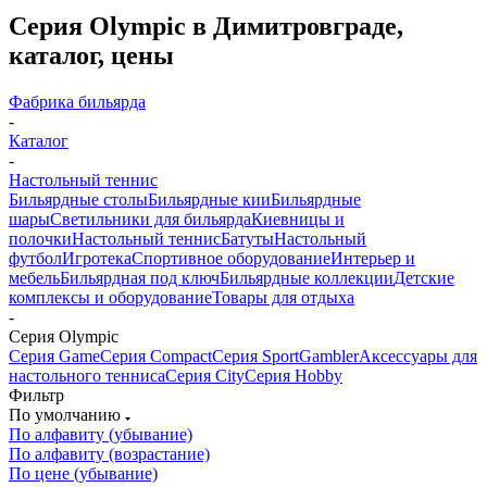
Серия Olympic в Димитровграде,
каталог, цены
Фабрика бильярда
-
Каталог
-
Настольный теннис
Бильярдные столы
Бильярдные кии
Бильярдные
шары
Светильники для бильярда
Киевницы и
полочки
Настольный теннис
Батуты
Настольный
футбол
Игротека
Спортивное оборудование
Интерьер и
мебель
Бильярдная под ключ
Бильярдные коллекции
Детские
комплексы и оборудование
Товары для отдыха
-
Серия Olympic
Серия Game
Серия Compact
Серия Sport
Gambler
Аксессуары для
настольного тенниса
Серия City
Серия Hobby
Фильтр
По умолчанию
По алфавиту (убывание)
По алфавиту (возрастание)
По цене (убывание)