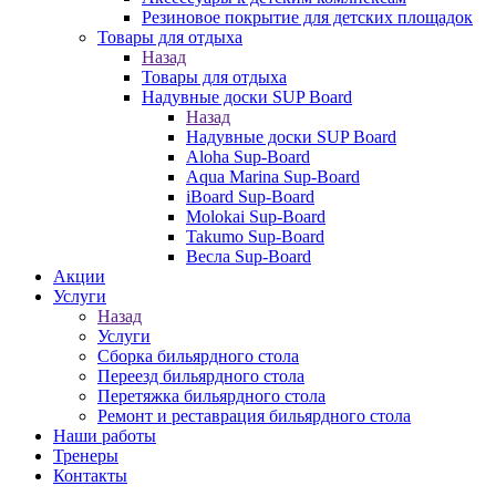
Резиновое покрытие для детских площадок
Товары для отдыха
Назад
Товары для отдыха
Надувные доски SUP Board
Назад
Надувные доски SUP Board
Aloha Sup-Board
Aqua Marina Sup-Board
iBoard Sup-Board
Molokai Sup-Board
Takumo Sup-Board
Весла Sup-Board
Акции
Услуги
Назад
Услуги
Сборка бильярдного стола
Переезд бильярдного стола
Перетяжка бильярдного стола
Ремонт и реставрация бильярдного стола
Наши работы
Тренеры
Контакты