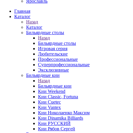
Ярославль
Главная
Каталог
Назад
Каталог
Бильярдные столы
Назад
Бильярдные столы
Игровая серия
Любительские
Профессиональные
Суперпрофессиональные
Эксклюзивные
Бильярдные кии
Назад
Бильярдные кии
Кии Weekend
Кии Classic, Fortuna
Кии Cuetec
Кии Vantex
Кии Николаенко Максим
Кии Dinamika Billiards
Кии РУССКИЙ
Кии Рябов Сергей