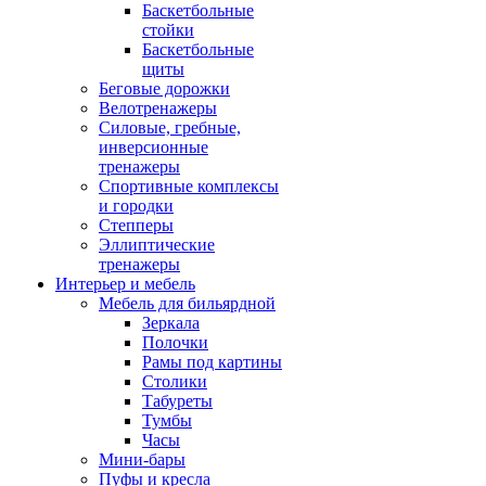
Баскетбольные
стойки
Баскетбольные
щиты
Беговые дорожки
Велотренажеры
Силовые, гребные,
инверсионные
тренажеры
Спортивные комплексы
и городки
Степперы
Эллиптические
тренажеры
Интерьер и мебель
Мебель для бильярдной
Зеркала
Полочки
Рамы под картины
Столики
Табуреты
Тумбы
Часы
Мини-бары
Пуфы и кресла