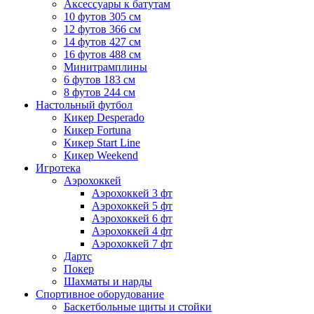
Аксессуары к батутам
10 футов 305 см
12 футов 366 см
14 футов 427 см
16 футов 488 см
Минитрамплины
6 футов 183 см
8 футов 244 см
Настольный футбол
Кикер Desperado
Кикер Fortuna
Кикер Start Line
Кикер Weekend
Игротека
Аэрохоккей
Аэрохоккей 3 фт
Аэрохоккей 5 фт
Аэрохоккей 6 фт
Аэрохоккей 4 фт
Аэрохоккей 7 фт
Дартс
Покер
Шахматы и нарды
Спортивное оборудование
Баскетбольные щиты и стойки