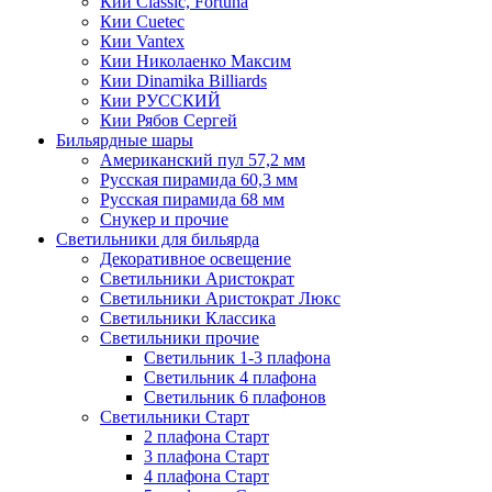
Кии Classic, Fortuna
Кии Cuetec
Кии Vantex
Кии Николаенко Максим
Кии Dinamika Billiards
Кии РУССКИЙ
Кии Рябов Сергей
Бильярдные шары
Американский пул 57,2 мм
Русская пирамида 60,3 мм
Русская пирамида 68 мм
Снукер и прочие
Светильники для бильярда
Декоративное освещение
Светильники Аристократ
Светильники Аристократ Люкс
Светильники Классика
Светильники прочие
Светильник 1-3 плафона
Светильник 4 плафона
Светильник 6 плафонов
Светильники Старт
2 плафона Старт
3 плафона Старт
4 плафона Старт