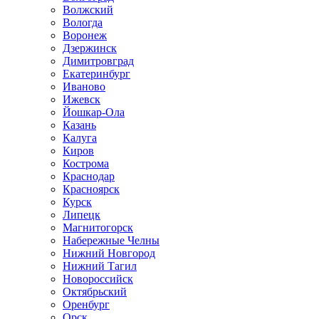
Волжский
Вологда
Воронеж
Дзержинск
Димитровград
Екатеринбург
Иваново
Ижевск
Йошкар-Ола
Казань
Калуга
Киров
Кострома
Краснодар
Красноярск
Курск
Липецк
Магнитогорск
Набережные Челны
Нижний Новгород
Нижний Тагил
Новороссийск
Октябрьский
Оренбург
Орск