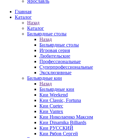
Ярославль
Главная
Каталог
Назад
Каталог
Бильярдные столы
Назад
Бильярдные столы
Игровая серия
Любительские
Профессиональные
Суперпрофессиональные
Эксклюзивные
Бильярдные кии
Назад
Бильярдные кии
Кии Weekend
Кии Classic, Fortuna
Кии Cuetec
Кии Vantex
Кии Николаенко Максим
Кии Dinamika Billiards
Кии РУССКИЙ
Кии Рябов Сергей