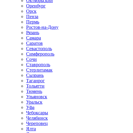
Октябрьский
Оренбург
Орск
Пенза
Пермь
Ростов-на-Дону
Рязань
Самара
Саратов
Севастополь
Симферополь
Сочи
Ставрополь
Стерлитамак
Сызрань
Таганрог
Тольятти
Тюмень
Ульяновск
Уральск
Уфа
Чебоксары
Челябинск
Череповец
Ялта