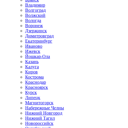
Владимир
Волгоград
Волжский
Вологда
Воронеж
Дзержинск
Димитровград
Екатеринбург
Иваново
Ижевск
Йошкар-Ола
Казань
Калуга
Киров
Кострома
Краснодар
Красноярск
Курск
Липецк
Магнитогорск
Набережные Челны
Нижний Новгород
Нижний Тагил
Новороссийск