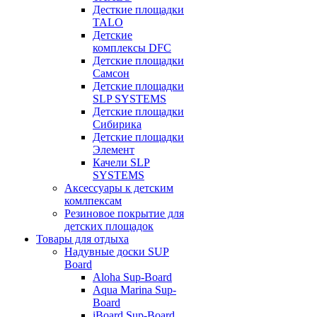
Десткие площадки
TALO
Детские
комплексы DFC
Детские площадки
Самсон
Детские площадки
SLP SYSTEMS
Детские площадки
Сибирика
Детские площадки
Элемент
Качели SLP
SYSTEMS
Аксессуары к детским
комлпексам
Резиновое покрытие для
детских площадок
Товары для отдыха
Надувные доски SUP
Board
Aloha Sup-Board
Aqua Marina Sup-
Board
iBoard Sup-Board