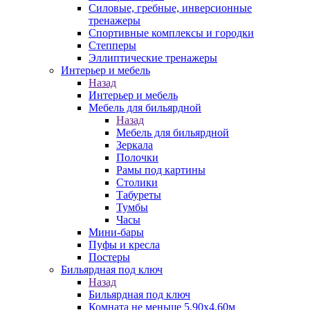
Силовые, гребные, инверсионные
тренажеры
Спортивные комплексы и городки
Степперы
Эллиптические тренажеры
Интерьер и мебель
Назад
Интерьер и мебель
Мебель для бильярдной
Назад
Мебель для бильярдной
Зеркала
Полочки
Рамы под картины
Столики
Табуреты
Тумбы
Часы
Мини-бары
Пуфы и кресла
Постеры
Бильярдная под ключ
Назад
Бильярдная под ключ
Комната не меньше 5,90х4,60м