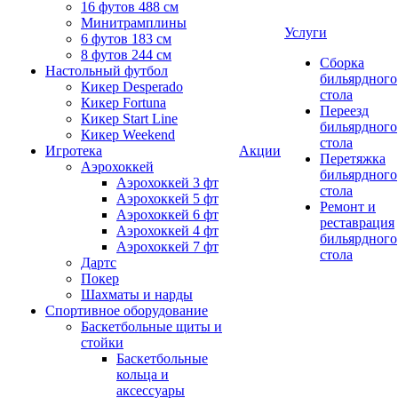
16 футов 488 см
Минитрамплины
Услуги
6 футов 183 см
8 футов 244 см
Сборка
Настольный футбол
бильярдного
Кикер Desperado
стола
Кикер Fortuna
Переезд
Кикер Start Line
бильярдного
Кикер Weekend
стола
Игротека
Акции
Перетяжка
Аэрохоккей
бильярдного
Аэрохоккей 3 фт
стола
Аэрохоккей 5 фт
Ремонт и
Аэрохоккей 6 фт
реставрация
Аэрохоккей 4 фт
бильярдного
Аэрохоккей 7 фт
стола
Дартс
Покер
Шахматы и нарды
Спортивное оборудование
Баскетбольные щиты и
стойки
Баскетбольные
кольца и
аксессуары