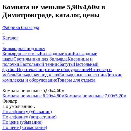
Комната не меньше 5,90х4,60м в
Димитровграде, каталог, цены
Фабрика бильярда
-
Каталог
-
Бильярдная под ключ
Бильярдные столы
Бильярдные кии
Бильярдные
шары
Светильники для бильярда
Киевницы и
полочки
Настольный теннис
Батуты
Настольный
футбол
Игротека
Спортивное оборудование
Интерьер и
мебель
Бильярдная под ключ
Бильярдные коллекции
Детские
комплексы и оборудование
Товары для отдыха
-
Комната не меньше 5,90х4,60м
Комната не меньше 6,20х4,80м
Комната не меньше 7,00х5,20м
Фильтр
По умолчанию
По алфавиту (убывание)
По алфавиту (возрастание)
По цене (убывание)
По цене (возрастание)