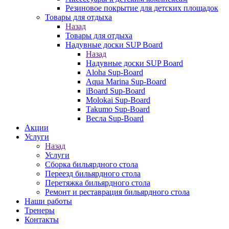
Резиновое покрытие для детских площадок
Товары для отдыха
Назад
Товары для отдыха
Надувные доски SUP Board
Назад
Надувные доски SUP Board
Aloha Sup-Board
Aqua Marina Sup-Board
iBoard Sup-Board
Molokai Sup-Board
Takumo Sup-Board
Весла Sup-Board
Акции
Услуги
Назад
Услуги
Сборка бильярдного стола
Переезд бильярдного стола
Перетяжка бильярдного стола
Ремонт и реставрация бильярдного стола
Наши работы
Тренеры
Контакты