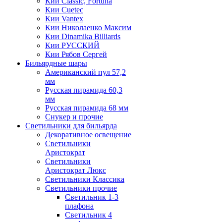
Кии Classic, Fortuna
Кии Cuetec
Кии Vantex
Кии Николаенко Максим
Кии Dinamika Billiards
Кии РУССКИЙ
Кии Рябов Сергей
Бильярдные шары
Американский пул 57,2
мм
Русская пирамида 60,3
мм
Русская пирамида 68 мм
Снукер и прочие
Светильники для бильярда
Декоративное освещение
Светильники
Аристократ
Светильники
Аристократ Люкс
Светильники Классика
Светильники прочие
Светильник 1-3
плафона
Светильник 4