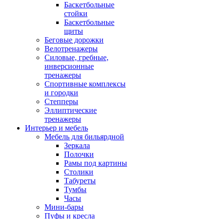
Баскетбольные
стойки
Баскетбольные
щиты
Беговые дорожки
Велотренажеры
Силовые, гребные,
инверсионные
тренажеры
Спортивные комплексы
и городки
Степперы
Эллиптические
тренажеры
Интерьер и мебель
Мебель для бильярдной
Зеркала
Полочки
Рамы под картины
Столики
Табуреты
Тумбы
Часы
Мини-бары
Пуфы и кресла