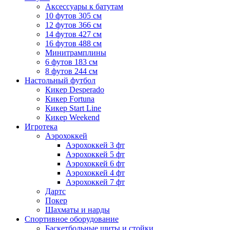
Аксессуары к батутам
10 футов 305 см
12 футов 366 см
14 футов 427 см
16 футов 488 см
Минитрамплины
6 футов 183 см
8 футов 244 см
Настольный футбол
Кикер Desperado
Кикер Fortuna
Кикер Start Line
Кикер Weekend
Игротека
Аэрохоккей
Аэрохоккей 3 фт
Аэрохоккей 5 фт
Аэрохоккей 6 фт
Аэрохоккей 4 фт
Аэрохоккей 7 фт
Дартс
Покер
Шахматы и нарды
Спортивное оборудование
Баскетбольные щиты и стойки