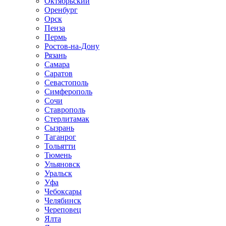
Октябрьский
Оренбург
Орск
Пенза
Пермь
Ростов-на-Дону
Рязань
Самара
Саратов
Севастополь
Симферополь
Сочи
Ставрополь
Стерлитамак
Сызрань
Таганрог
Тольятти
Тюмень
Ульяновск
Уральск
Уфа
Чебоксары
Челябинск
Череповец
Ялта