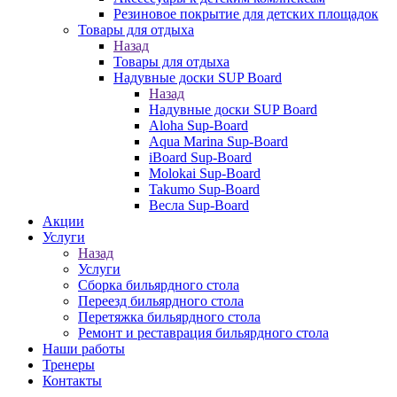
Резиновое покрытие для детских площадок
Товары для отдыха
Назад
Товары для отдыха
Надувные доски SUP Board
Назад
Надувные доски SUP Board
Aloha Sup-Board
Aqua Marina Sup-Board
iBoard Sup-Board
Molokai Sup-Board
Takumo Sup-Board
Весла Sup-Board
Акции
Услуги
Назад
Услуги
Сборка бильярдного стола
Переезд бильярдного стола
Перетяжка бильярдного стола
Ремонт и реставрация бильярдного стола
Наши работы
Тренеры
Контакты