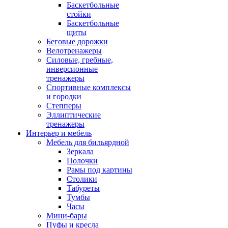
Баскетбольные
стойки
Баскетбольные
щиты
Беговые дорожки
Велотренажеры
Силовые, гребные,
инверсионные
тренажеры
Спортивные комплексы
и городки
Степперы
Эллиптические
тренажеры
Интерьер и мебель
Мебель для бильярдной
Зеркала
Полочки
Рамы под картины
Столики
Табуреты
Тумбы
Часы
Мини-бары
Пуфы и кресла