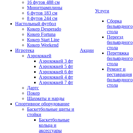
16 футов 488 см
Минитрамплины
Услуги
6 футов 183 см
8 футов 244 см
Сборка
Настольный футбол
бильярдного
Кикер Desperado
стола
Кикер Fortuna
Переезд
Кикер Start Line
бильярдного
Кикер Weekend
стола
Игротека
Акции
Перетяжка
Аэрохоккей
бильярдного
Аэрохоккей 3 фт
стола
Аэрохоккей 5 фт
Ремонт и
Аэрохоккей 6 фт
реставрация
Аэрохоккей 4 фт
бильярдного
Аэрохоккей 7 фт
стола
Дартс
Покер
Шахматы и нарды
Спортивное оборудование
Баскетбольные щиты и
стойки
Баскетбольные
кольца и
аксессуары