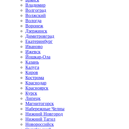
Владимир
Волгоград
Волжский
Вологда
Воронеж
Дзержинск
Димитровград
Екатеринбург
Иваново
Ижевск
Йошкар-Ола
Казань
Калуга
Киров
Кострома
Краснодар
Красноярск
Курск
Липецк
Магнитогорск
Набережные Челны
Нижний Новгород
Нижний Тагил
Новороссийск