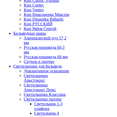
Кии Classic, Fortuna
Кии Cuetec
Кии Vantex
Кии Николаенко Максим
Кии Dinamika Billiards
Кии РУССКИЙ
Кии Рябов Сергей
Бильярдные шары
Американский пул 57,2
мм
Русская пирамида 60,3
мм
Русская пирамида 68 мм
Снукер и прочие
Светильники для бильярда
Декоративное освещение
Светильники
Аристократ
Светильники
Аристократ Люкс
Светильники Классика
Светильники прочие
Светильник 1-3
плафона
Светильник 4