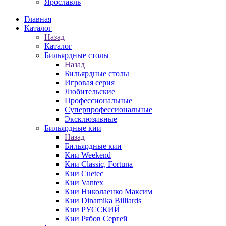
Ярославль
Главная
Каталог
Назад
Каталог
Бильярдные столы
Назад
Бильярдные столы
Игровая серия
Любительские
Профессиональные
Суперпрофессиональные
Эксклюзивные
Бильярдные кии
Назад
Бильярдные кии
Кии Weekend
Кии Classic, Fortuna
Кии Cuetec
Кии Vantex
Кии Николаенко Максим
Кии Dinamika Billiards
Кии РУССКИЙ
Кии Рябов Сергей