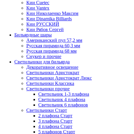
Кии Cuetec
Кии Vantex
Кии Николаенко Максим
Кии Dinamika Billiards
Кии РУССКИЙ
Кии Рябов Сергей
Бильярдные шары
Американский пул 57,2 мм
Русская пирамида 60,3 мм
Русская пирамида 68 мм
Снукер и прочие
Светильники для бильярда
Декоративное освещение
Светильники Аристократ
Светильники Аристократ Люкс
Светильники Классика
Светильники прочие
Светильник 1-3 плафона
Светильник 4 плафона
Светильник 6 плафонов
Светильники Старт
2 плафона Старт
3 плафона Старт
4 плафона Старт
5 плафонов Старт