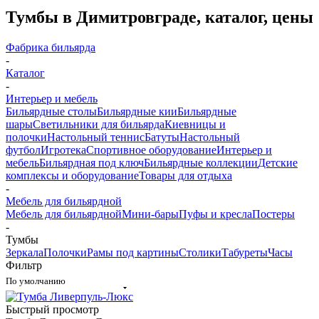
Тумбы в Димитровграде, каталог, цены
Фабрика бильярда
-
Каталог
-
Интерьер и мебель
Бильярдные столы
Бильярдные кии
Бильярдные
шары
Светильники для бильярда
Киевницы и
полочки
Настольный теннис
Батуты
Настольный
футбол
Игротека
Спортивное оборудование
Интерьер и
мебель
Бильярдная под ключ
Бильярдные коллекции
Детские
комплексы и оборудование
Товары для отдыха
-
Мебель для бильярдной
Мебель для бильярдной
Мини-бары
Пуфы и кресла
Постеры
-
Тумбы
Зеркала
Полочки
Рамы под картины
Столики
Табуреты
Часы
Фильтр
По умолчанию
Быстрый просмотр