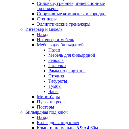
Силовые, гребные, инверсионные
тренажеры
Спортивные комплексы и городки
Степперы
Эллиптические тренажеры
Интерьер и мебель
Назад
Интерьер и мебель
Мебель для бильярдной
Назад
Мебель для бильярдной
Зеркала
Полочки
Рамы под картины
Столики
Табуреты
Тумбы
Часы
Мини-бары
Пуфы и кресла
Постеры
Бильярдная под ключ
Назад
Бильярдная под ключ
Комната не меньше 5,90х4,60м