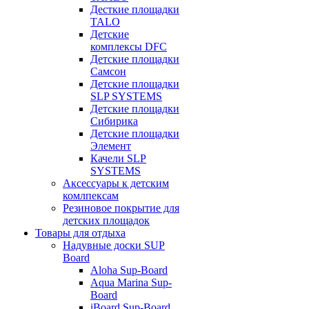
Десткие площадки
TALO
Детские
комплексы DFC
Детские площадки
Самсон
Детские площадки
SLP SYSTEMS
Детские площадки
Сибирика
Детские площадки
Элемент
Качели SLP
SYSTEMS
Аксессуары к детским
комлпексам
Резиновое покрытие для
детских площадок
Товары для отдыха
Надувные доски SUP
Board
Aloha Sup-Board
Aqua Marina Sup-
Board
iBoard Sup-Board