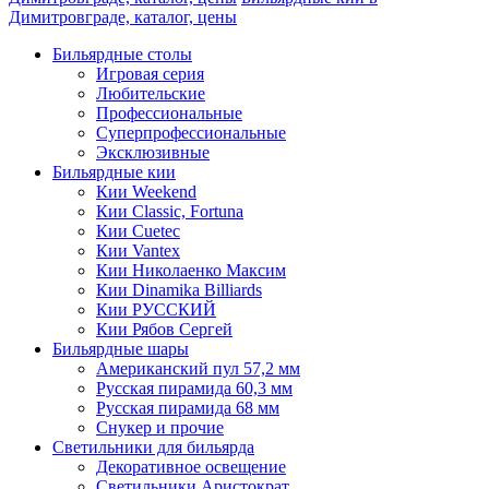
Димитровграде, каталог, цены
Бильярдные столы
Игровая серия
Любительские
Профессиональные
Суперпрофессиональные
Эксклюзивные
Бильярдные кии
Кии Weekend
Кии Classic, Fortuna
Кии Cuetec
Кии Vantex
Кии Николаенко Максим
Кии Dinamika Billiards
Кии РУССКИЙ
Кии Рябов Сергей
Бильярдные шары
Американский пул 57,2 мм
Русская пирамида 60,3 мм
Русская пирамида 68 мм
Снукер и прочие
Светильники для бильярда
Декоративное освещение
Светильники Аристократ