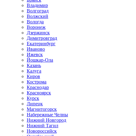
Владимир
Волгоград
Волжский
Вологда
Воронеж
Дзержинск
Димитровград
Екатеринбург
Иваново
Ижевск
Йошкар-Ола
Казань
Калуга
Киров
Кострома
Краснодар
Красноярск
Курск
Липецк
Магнитогорск
Набережные Челны
Нижний Новгород
Нижний Тагил
Новороссийск