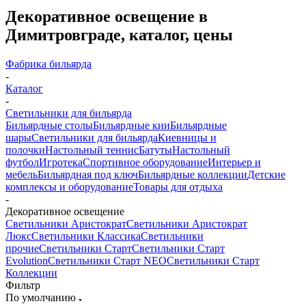
Декоративное освещение в
Димитровграде, каталог, цены
Фабрика бильярда
-
Каталог
-
Светильники для бильярда
Бильярдные столы
Бильярдные кии
Бильярдные
шары
Светильники для бильярда
Киевницы и
полочки
Настольный теннис
Батуты
Настольный
футбол
Игротека
Спортивное оборудование
Интерьер и
мебель
Бильярдная под ключ
Бильярдные коллекции
Детские
комплексы и оборудование
Товары для отдыха
-
Декоративное освещение
Светильники Аристократ
Светильники Аристократ
Люкс
Светильники Классика
Светильники
прочие
Светильники Старт
Светильники Старт
Evolution
Светильники Старт NEO
Светильники Старт
Коллекции
Фильтр
По умолчанию