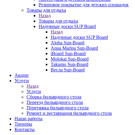
Резиновое покрытие для детских площадок
Товары для отдыха
Назад
Товары для отдыха
Надувные доски SUP Board
Назад
Надувные доски SUP Board
Aloha Sup-Board
Aqua Marina Sup-Board
iBoard Sup-Board
Molokai Sup-Board
Takumo Sup-Board
Весла Sup-Board
Акции
Услуги
Назад
Услуги
Сборка бильярдного стола
Переезд бильярдного стола
Перетяжка бильярдного стола
Ремонт и реставрация бильярдного стола
Наши работы
Тренеры
Контакты