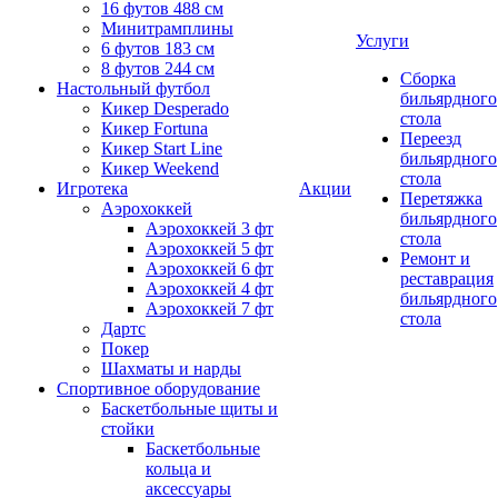
16 футов 488 см
Минитрамплины
Услуги
6 футов 183 см
8 футов 244 см
Сборка
Настольный футбол
бильярдного
Кикер Desperado
стола
Кикер Fortuna
Переезд
Кикер Start Line
бильярдного
Кикер Weekend
стола
Игротека
Акции
Перетяжка
Аэрохоккей
бильярдного
Аэрохоккей 3 фт
стола
Аэрохоккей 5 фт
Ремонт и
Аэрохоккей 6 фт
реставрация
Аэрохоккей 4 фт
бильярдного
Аэрохоккей 7 фт
стола
Дартс
Покер
Шахматы и нарды
Спортивное оборудование
Баскетбольные щиты и
стойки
Баскетбольные
кольца и
аксессуары