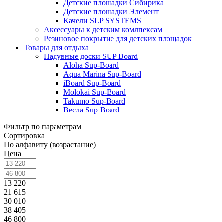
Детские площадки Сибирика
Детские площадки Элемент
Качели SLP SYSTEMS
Аксессуары к детским комлпексам
Резиновое покрытие для детских площадок
Товары для отдыха
Надувные доски SUP Board
Aloha Sup-Board
Aqua Marina Sup-Board
iBoard Sup-Board
Molokai Sup-Board
Takumo Sup-Board
Весла Sup-Board
Фильтр по параметрам
Сортировка
По алфавиту (возрастание)
Цена
13 220
21 615
30 010
38 405
46 800