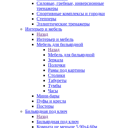
Силовые, гребные, инверсионные
тренажеры
Спортивные комплексы и городки
Степперы
Эллиптические тренажеры
Интерьер и мебель
Назад
Интерьер и мебель
Мебель для бильярдной
Назад
Мебель для бильярдной
Зеркала
Полочки
Рамы под картины
Столики
Табуреты
Тумбы
Часы
Мини-бары
Пуфы и кресла
Постеры
Бильярдная под ключ
Назад
Бильярдная под ключ
Комната не меньше 5,90х4,60м