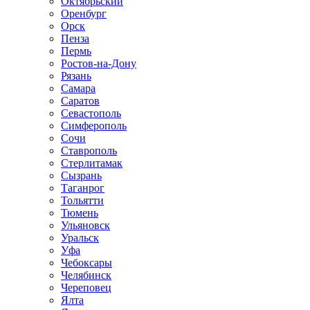
Октябрьский
Оренбург
Орск
Пенза
Пермь
Ростов-на-Дону
Рязань
Самара
Саратов
Севастополь
Симферополь
Сочи
Ставрополь
Стерлитамак
Сызрань
Таганрог
Тольятти
Тюмень
Ульяновск
Уральск
Уфа
Чебоксары
Челябинск
Череповец
Ялта