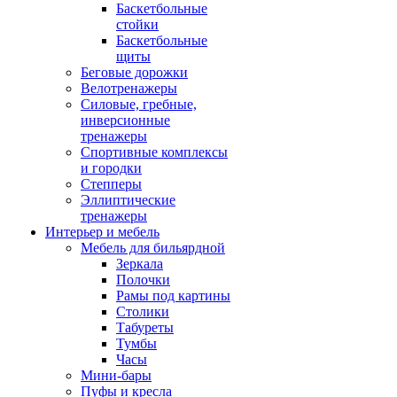
Баскетбольные
стойки
Баскетбольные
щиты
Беговые дорожки
Велотренажеры
Силовые, гребные,
инверсионные
тренажеры
Спортивные комплексы
и городки
Степперы
Эллиптические
тренажеры
Интерьер и мебель
Мебель для бильярдной
Зеркала
Полочки
Рамы под картины
Столики
Табуреты
Тумбы
Часы
Мини-бары
Пуфы и кресла