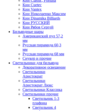
Кии Classic, Fortuna
Кии Cuetec
Кии Vantex
Кии Николаенко Максим
Кии Dinamika Billiards
Кии РУССКИЙ
Кии Рябов Сергей
Бильярдные шары
Американский пул 57,2
мм
Русская пирамида 60,3
мм
Русская пирамида 68 мм
Снукер и прочие
Светильники для бильярда
Декоративное освещение
Светильники
Аристократ
Светильники
Аристократ Люкс
Светильники Классика
Светильники прочие
Светильник 1-3
плафона
Светильник 4