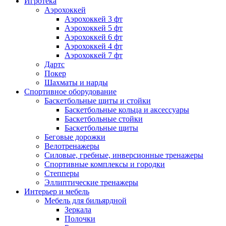
Игротека
Аэрохоккей
Аэрохоккей 3 фт
Аэрохоккей 5 фт
Аэрохоккей 6 фт
Аэрохоккей 4 фт
Аэрохоккей 7 фт
Дартс
Покер
Шахматы и нарды
Спортивное оборудование
Баскетбольные щиты и стойки
Баскетбольные кольца и аксессуары
Баскетбольные стойки
Баскетбольные щиты
Беговые дорожки
Велотренажеры
Силовые, гребные, инверсионные тренажеры
Спортивные комплексы и городки
Степперы
Эллиптические тренажеры
Интерьер и мебель
Мебель для бильярдной
Зеркала
Полочки