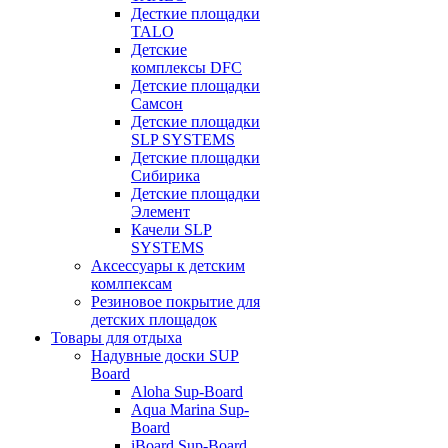
Десткие площадки
TALO
Детские
комплексы DFC
Детские площадки
Самсон
Детские площадки
SLP SYSTEMS
Детские площадки
Сибирика
Детские площадки
Элемент
Качели SLP
SYSTEMS
Аксессуары к детским
комлпексам
Резиновое покрытие для
детских площадок
Товары для отдыха
Надувные доски SUP
Board
Aloha Sup-Board
Aqua Marina Sup-
Board
iBoard Sup-Board