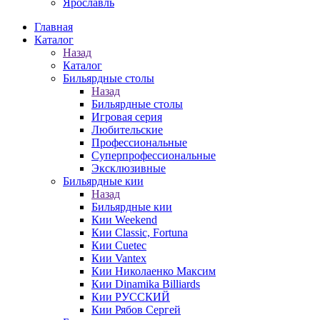
Ярославль
Главная
Каталог
Назад
Каталог
Бильярдные столы
Назад
Бильярдные столы
Игровая серия
Любительские
Профессиональные
Суперпрофессиональные
Эксклюзивные
Бильярдные кии
Назад
Бильярдные кии
Кии Weekend
Кии Classic, Fortuna
Кии Cuetec
Кии Vantex
Кии Николаенко Максим
Кии Dinamika Billiards
Кии РУССКИЙ
Кии Рябов Сергей