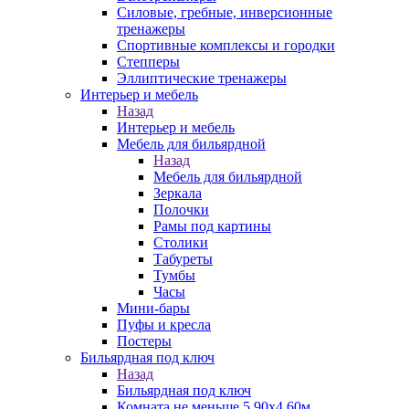
Силовые, гребные, инверсионные
тренажеры
Спортивные комплексы и городки
Степперы
Эллиптические тренажеры
Интерьер и мебель
Назад
Интерьер и мебель
Мебель для бильярдной
Назад
Мебель для бильярдной
Зеркала
Полочки
Рамы под картины
Столики
Табуреты
Тумбы
Часы
Мини-бары
Пуфы и кресла
Постеры
Бильярдная под ключ
Назад
Бильярдная под ключ
Комната не меньше 5,90х4,60м