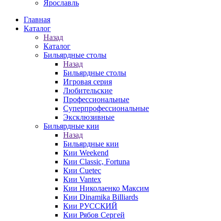
Ярославль
Главная
Каталог
Назад
Каталог
Бильярдные столы
Назад
Бильярдные столы
Игровая серия
Любительские
Профессиональные
Суперпрофессиональные
Эксклюзивные
Бильярдные кии
Назад
Бильярдные кии
Кии Weekend
Кии Classic, Fortuna
Кии Cuetec
Кии Vantex
Кии Николаенко Максим
Кии Dinamika Billiards
Кии РУССКИЙ
Кии Рябов Сергей