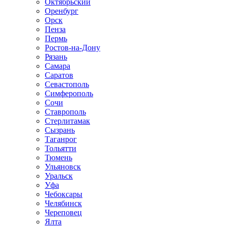
Октябрьский
Оренбург
Орск
Пенза
Пермь
Ростов-на-Дону
Рязань
Самара
Саратов
Севастополь
Симферополь
Сочи
Ставрополь
Стерлитамак
Сызрань
Таганрог
Тольятти
Тюмень
Ульяновск
Уральск
Уфа
Чебоксары
Челябинск
Череповец
Ялта