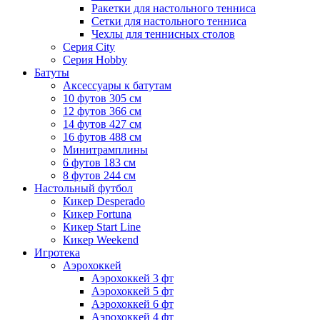
Ракетки для настольного тенниса
Сетки для настольного тенниса
Чехлы для теннисных столов
Серия City
Серия Hobby
Батуты
Аксессуары к батутам
10 футов 305 см
12 футов 366 см
14 футов 427 см
16 футов 488 см
Минитрамплины
6 футов 183 см
8 футов 244 см
Настольный футбол
Кикер Desperado
Кикер Fortuna
Кикер Start Line
Кикер Weekend
Игротека
Аэрохоккей
Аэрохоккей 3 фт
Аэрохоккей 5 фт
Аэрохоккей 6 фт
Аэрохоккей 4 фт