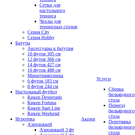
Сетки для
настольного
тенниса
Чехлы для
теннисных столов
Серия City
Серия Hobby
Батуты
Аксессуары к батутам
10 футов 305 см
12 футов 366 см
14 футов 427 см
16 футов 488 см
Минитрамплины
Услуги
6 футов 183 см
8 футов 244 см
Сборка
Настольный футбол
бильярдного
Кикер Desperado
стола
Кикер Fortuna
Переезд
Кикер Start Line
бильярдного
Кикер Weekend
стола
Игротека
Акции
Перетяжка
Аэрохоккей
бильярдного
Аэрохоккей 3 фт
стола