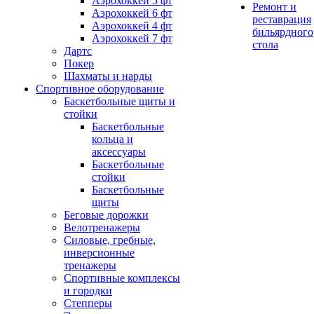
Аэрохоккей 5 фт
Ремонт и
Аэрохоккей 6 фт
реставрация
Аэрохоккей 4 фт
бильярдного
Аэрохоккей 7 фт
стола
Дартс
Покер
Шахматы и нарды
Спортивное оборудование
Баскетбольные щиты и
стойки
Баскетбольные
кольца и
аксессуары
Баскетбольные
стойки
Баскетбольные
щиты
Беговые дорожки
Велотренажеры
Силовые, гребные,
инверсионные
тренажеры
Спортивные комплексы
и городки
Степперы