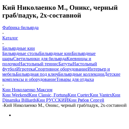
Кий Николаенко М., Оникс, черный
граб/падук, 2х-составной
Фабрика бильярда
-
Каталог
-
Бильярдные кии
Бильярдные столы
Бильярдные кии
Бильярдные
шары
Светильники для бильярда
Киевницы и
полочки
Настольный теннис
Батуты
Настольный
футбол
Игротека
Спортивное оборудование
Интерьер и
мебель
Бильярдная под ключ
Бильярдные коллекции
Детские
комплексы и оборудование
Товары для отдыха
-
Кии Николаенко Максим
Кии Weekend
Кии Classic, Fortuna
Кии Cuetec
Кии Vantex
Кии
Dinamika Billiards
Кии РУССКИЙ
Кии Рябов Сергей
-
Кий Николаенко М., Оникс, черный граб/падук, 2х-составной