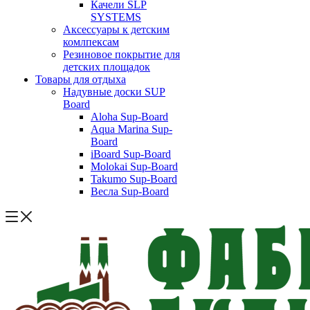
Качели SLP
SYSTEMS
Аксессуары к детским
комлпексам
Резиновое покрытие для
детских площадок
Товары для отдыха
Надувные доски SUP
Board
Aloha Sup-Board
Aqua Marina Sup-
Board
iBoard Sup-Board
Molokai Sup-Board
Takumo Sup-Board
Весла Sup-Board