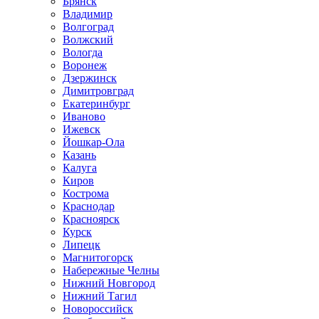
Брянск
Владимир
Волгоград
Волжский
Вологда
Воронеж
Дзержинск
Димитровград
Екатеринбург
Иваново
Ижевск
Йошкар-Ола
Казань
Калуга
Киров
Кострома
Краснодар
Красноярск
Курск
Липецк
Магнитогорск
Набережные Челны
Нижний Новгород
Нижний Тагил
Новороссийск