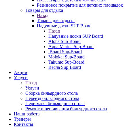
Резиновое покрытие для детских площадок
Товары для отдыха
Назад
Товары для отдыха
Надувные доски SUP Board
Назад
Надувные доски SUP Board
Aloha Sup-Board
Aqua Marina Sup-Board
iBoard Sup-Board
Molokai Sup-Board
Takumo Sup-Board
Весла Sup-Board
Акции
Услуги
Назад
Услуги
Сборка бильярдного стола
Переезд бильярдного стола
Перетяжка бильярдного стола
Ремонт и реставрация бильярдного стола
Наши работы
Тренеры
Контакты